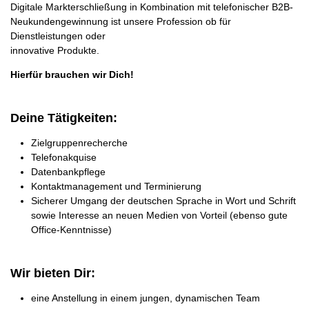
Digitale Markterschließung in Kombination mit telefonischer B2B-
Neukundengewinnung ist unsere Profession ob für
Dienstleistungen oder
innovative Produkte.
Hierfür brauchen wir Dich!
Deine Tätigkeiten:
Zielgruppenrecherche
Te­le­fon­ak­qui­se
Da­ten­bank­pfle­ge
Kon­takt­ma­nage­ment und Terminierung
Si­che­rer Um­gang der deut­schen Spra­che in Wort und Schrift
so­wie In­ter­es­se an neu­en Me­di­en von Vor­teil (ebenso gute
Office-Kenntnisse)
Wir bieten Dir:
eine Anstellung in einem jungen, dynamischen Team